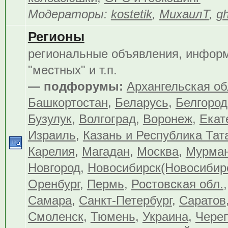
Модераторы:
kostetik
,
МихаилТ
,
gh
Регионы
региональные объявления, инфор
"местных" и т.п.
— подфорумы:
Архангельская об
Башкортостан
,
Беларусь
,
Белгород
Бузулук
,
Волгоград
,
Воронеж
,
Екат
Израиль
,
Казань и Республика Тат
Карелия
,
Магадан
,
Москва
,
Мурма
Новгород
,
Новосибирск(Новосибир
Оренбург
,
Пермь
,
Ростовская обл.
Самара
,
Санкт-Петербург
,
Саратов
Смоленск
,
Тюмень
,
Украина
,
Чере