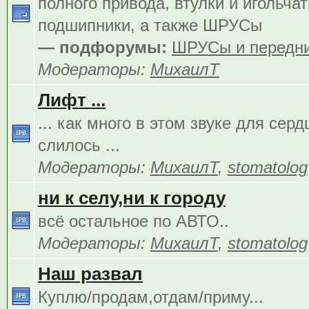
полного привода, втулки и игольча
подшипники, а также ШРУСы
— подфорумы:
ШРУСы и передни
Модераторы:
МихаилТ
Лифт ...
... как много в этом звуке для сер
слилось ...
Модераторы:
МихаилТ
,
stomatolog
ни к селу,ни к городу
всё остальное по АВТО..
Модераторы:
МихаилТ
,
stomatolog
Наш развал
Куплю/продам,отдам/приму...