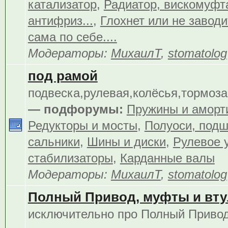
катализатор
,
Радиатор, вискомуфта
антифриз...
,
Глохнет или не заводит
сама по себе....
Модераторы:
МихаилТ
,
stomatolog
под рамой
подвеска,рулевая,колёсья,тормоза.
— подфорумы:
Пружины и аморт
Редукторы и мосты
,
Полуоси, подш
сальники
,
Шины и диски
,
Рулевое 
стабилизаторы
,
Карданные валы
Модераторы:
МихаилТ
,
stomatolog
Полный Привод, муфты и вту
исключительно про Полный Приво