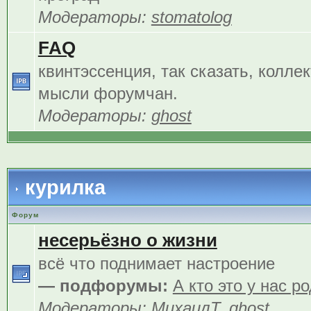
Модераторы:
stomatolog
FAQ
квинтэссенция, так сказать, колле
мысли форумчан.
Модераторы:
ghost
курилка
Форум
несерьёзно о жизни
всё что поднимает настроение
— подфорумы:
А кто это у нас р
Модераторы:
МихаилТ
,
ghost