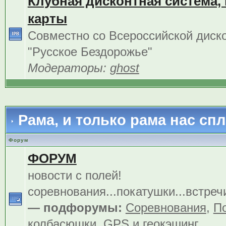
Клубная дисконтная система,
карты
Совместно со Всероссийской диск
"Русское Бездорожье"
Модераторы:
ghost
Рама, и только рама нас сп
Форум
ФОРУМ
новости с полей!
соревнования...покатушки...встреч
— подфорумы:
Соревнования
,
По
колбасюшки
,
GPS и геокэшинг