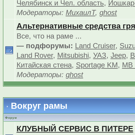
Челябинск и Чел. область
,
Йошкар
Модераторы:
МихаилТ
,
ghost
Альтернативные средства гр
Все, что на раме ...
— подфорумы:
Land Cruiser
,
Suzu
Land Rover
,
Mitsubishi
,
УАЗ
,
Jeep
,
В
Китайская стена
,
Sportage KM
,
MB 
Модераторы:
ghost
Вокруг рамы
Форум
КЛУБНЫЙ СЕРВИС В ПИТЕРЕ