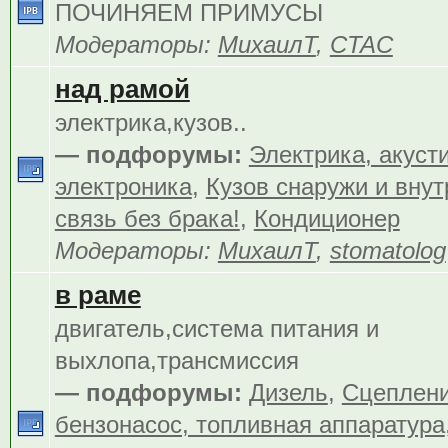
ПОЧИНЯЕМ ПРИМУСЫ
Модераторы:
МихаилТ
,
CTAC
над рамой
электрика,кузов..
— подфорумы:
Электрика, акуст
электроника
,
Кузов снаружи и внут
связь без брака!
,
Кондиционер
Модераторы:
МихаилТ
,
stomatolog
в раме
двигатель,система питания и
выхлопа,трансмиссия
— подфорумы:
Дизель
,
Сцеплен
бензонасос, топливная аппаратура