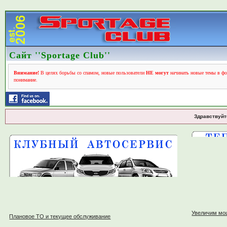
Сайт ''Sportage Club''
Внимание!
В целях борьбы со спамом, новые пользователи
НЕ могут
начинать новые темы в фо
понимание.
Здравствуйт
Увеличим мо
Плановое ТО и текущее обслуживание