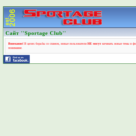
Сайт ''Sportage Club''
Внимание!
В целях борьбы со спамом, новые пользователи
НЕ могут
начинать новые темы в фо
понимание.