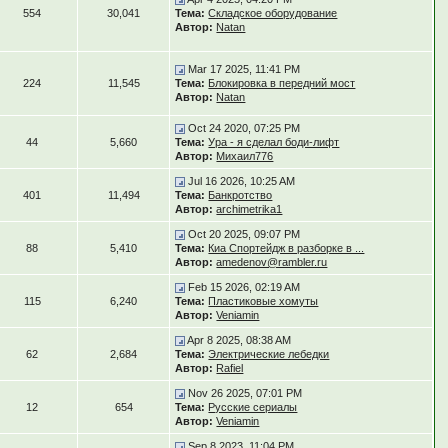
554
30,041
Тема:
Складское оборудование
Автор:
Natan
Mar 17 2025, 11:41 PM
224
11,545
Тема:
Блокировка в передний мост
Автор:
Natan
Oct 24 2020, 07:25 PM
44
5,660
Тема:
Ура - я сделал боди-лифт
Автор:
Михаил776
Jul 16 2026, 10:25 AM
401
11,494
Тема:
Банкротство
Автор:
archimetrika1
Oct 20 2025, 09:07 PM
88
5,410
Тема:
Киа Спортейдж в разборке в ...
Автор:
amedenov@rambler.ru
Feb 15 2026, 02:19 AM
115
6,240
Тема:
Пластиковые хомуты
Автор:
Veniamin
Apr 8 2025, 08:38 AM
62
2,684
Тема:
Электрические лебедки
Автор:
Rafiel
Nov 26 2025, 07:01 PM
12
654
Тема:
Русские сериалы
Автор:
Veniamin
Sep 8 2023, 11:04 PM