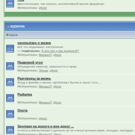
квинтэссенция, так сказать, коллективной мысли форумчан.
Модераторы:
ghost
курилка
Форум
несерьёзно о жизни
всё что поднимает настроение
— подфорумы:
А кто это у нас родился!?
Модераторы:
МихаилТ
,
ghost
Правовой угол
обсуждения законов, законности и прав...
Модераторы:
Toncar
,
ghost
Разговоры за жизнь
Флуд и флейм о жизни, проблемах бытия и около того....
Модераторы:
МихаилТ
,
ghost
Рыбалка
Модераторы:
МихаилТ
,
ghost
Охота
Модераторы:
ghost
Sportage на дороге и вне дорог ...
отчеты и впечатления о дальних (и не очень) путешествиях, походах, поездках.
Модераторы:
МихаилТ
,
ghost