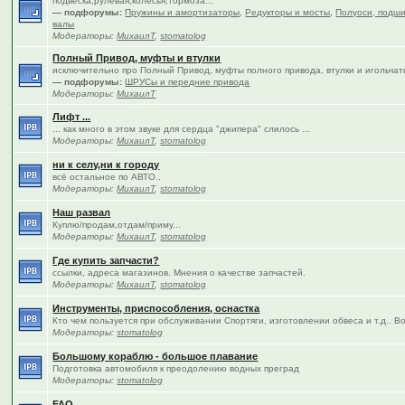
подвеска,рулевая,колёсья,тормоза...
— подфорумы:
Пружины и амортизаторы
,
Редукторы и мосты
,
Полуоси, подши
валы
Модераторы:
МихаилТ
,
stomatolog
Полный Привод, муфты и втулки
исключительно про Полный Привод, муфты полного привода, втулки и игольча
— подфорумы:
ШРУСы и передние привода
Модераторы:
МихаилТ
Лифт ...
... как много в этом звуке для сердца "джипера" слилось ...
Модераторы:
МихаилТ
,
stomatolog
ни к селу,ни к городу
всё остальное по АВТО..
Модераторы:
МихаилТ
,
stomatolog
Наш развал
Куплю/продам,отдам/приму...
Модераторы:
МихаилТ
,
stomatolog
Где купить запчасти?
ссылки, адреса магазинов. Мнения о качестве запчастей.
Модераторы:
МихаилТ
,
stomatolog
Инструменты, приспособления, оснастка
Кто чем пользуется при обслуживании Спортяги, изготовлении обвеса и т.д.. В
Модераторы:
stomatolog
Большому кораблю - большое плавание
Подготовка автомобиля к преодолению водных преград
Модераторы:
stomatolog
FAQ