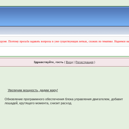
руме. Поэтому просьба задавать вопросы в уже существующих ветках, схожих по тематике. Надеемся н
Здравствуйте, гость
(
Вход
|
Регистрация
)
Увеличим мощность, дадим жару!
Обновление программного обеспечения блока управления двигателем, добавит
лошадей, крутящего момента, снизит расход.