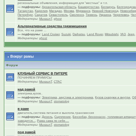
региональные объявления, информация для "местных" и т.п.
— подфорумы:
Архангельская область
,
Башкортостан
,
Беларусь
,
Белгородска
Татарстан
,
Карелия
,
Магадан
,
Москва
,
Мурманск
,
Нижний Новгород
,
Новосибир
Петербург
,
Саратов
,
Севастополь
,
Смоленск
,
Тюмень
,
Украина
,
Череповец
,
Чел
Модераторы:
МихаилТ
,
ghost
Альтернативные средства гряземешения
Все, что на раме ...
— подфорумы:
Land Cruiser
,
Suzuki
,
Daihatsu
,
Land Rover
,
Mitsubishi
,
УАЗ
,
Jeep
Модераторы:
ghost
Вокруг рамы
Форум
КЛУБНЫЙ СЕРВИС В ПИТЕРЕ
ПОЧИНЯЕМ ПРИМУСЫ
Модераторы:
МихаилТ
,
CTAC
над рамой
электрика,кузов..
— подфорумы:
Электрика, акустика и электроника
,
Кузов снаружи и внутри
,
Об
Модераторы:
МихаилТ
,
stomatolog
в раме
двигатель,система питания и выхлопа,трансмиссия
— подфорумы:
Дизель
,
Сцепление
,
Бензобак, бензонасос, топливная аппарат
заводится...
,
Рама сама по себе....
Модераторы:
МихаилТ
,
stomatolog
под рамой