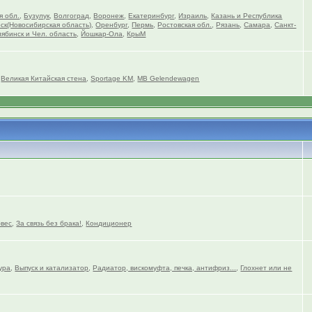
я обл.
,
Бузулук
,
Волгоград
,
Воронеж
,
Екатеринбург
,
Израиль
,
Казань и Республика
ск(Новосибирская область)
,
Оренбург
,
Пермь
,
Ростовская обл.
,
Рязань
,
Самара
,
Санкт-
ябинск и Чел. область
,
Йошкар-Ола
,
КрыМ
,
Великая Китайская стена
,
Sportage KM
,
MB Gelendewagen
вес
,
За связь без брака!
,
Кондиционер
ура
,
Выпуск и катализатор
,
Радиатор, вискомуфта, печка, антифриз...
,
Глохнет или не