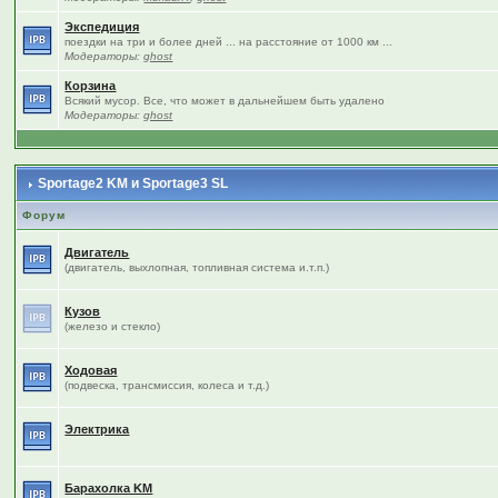
Экспедиция
поездки на три и более дней ... на расстояние от 1000 км ...
Модераторы:
ghost
Корзина
Всякий мусор. Все, что может в дальнейшем быть удалено
Модераторы:
ghost
Sportage2 KM и Sportage3 SL
Форум
Двигатель
(двигатель, выхлопная, топливная система и.т.п.)
Кузов
(железо и стекло)
Ходовая
(подвеска, трансмиссия, колеса и т.д.)
Электрика
Барахолка KM