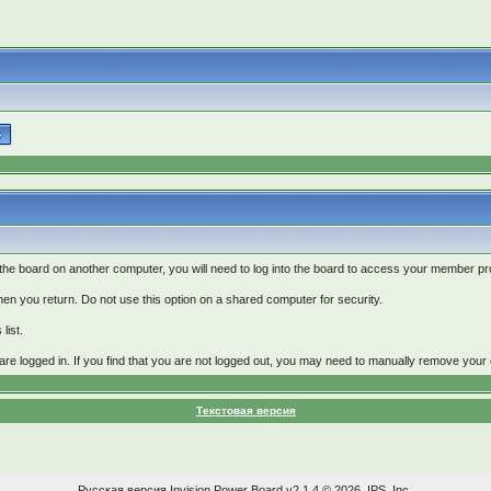
 the board on another computer, you will need to log into the board to access your member pro
hen you return. Do not use this option on a shared computer for security.
list.
u are logged in. If you find that you are not logged out, you may need to manually remove your 
Текстовая версия
Русская версия
Invision Power Board
v2.1.4 © 2026 IPS, Inc.