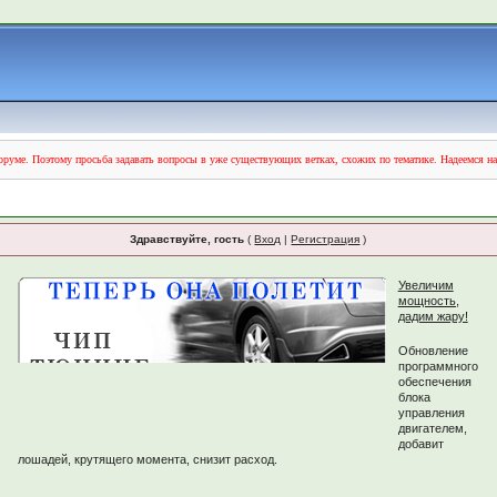
руме. Поэтому просьба задавать вопросы в уже существующих ветках, схожих по тематике. Надеемся н
Здравствуйте, гость
(
Вход
|
Регистрация
)
Увеличим
мощность,
дадим жару!
Обновление
программного
обеспечения
блока
управления
двигателем,
добавит
лошадей, крутящего момента, снизит расход.