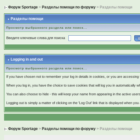
Форум Sportage
>
Разделы помощи по форуму
> Разделы помощи
Разделы помощи
Просмотр выбранного раздела или поиск...
Введите ключевые слова для поиска
Logging in and out
Просмотр выбранного раздела или поиск...
If you have chosen not to remember your log in details in cookies, or you are accessing
When you log in, you have the choice to save cookies that will log you in automatically w
You can also choose to hide - this will keep your name from appearing in the active users 
Logging out is simply a matter of clicking on the 'Log Out' link that is displayed when yo
Форум Sportage
>
Разделы помощи по форуму
> Разделы помощи