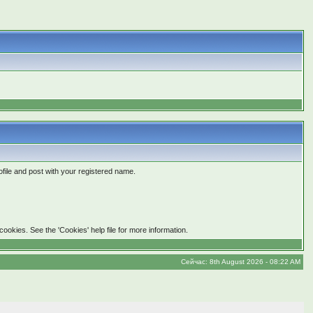
file and post with your registered name.
cookies. See the 'Cookies' help file for more information.
Сейчас: 8th August 2026 - 08:22 AM