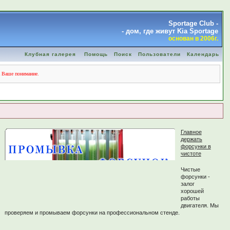
Sportage Club -
- дом, где живут Kia Sportage
основан в 2006г.
Клубная галерея
Помощь
Поиск
Пользователи
Календарь
а Ваше понимание.
Главное
держать
форсунки в
чистоте
Чистые
форсунки -
залог
хорошей
работы
двигателя. Мы
проверяем и промываем форсунки на профессиональном стенде.