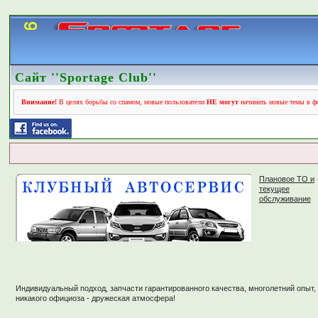
Сайт ''Sportage Club''
Внимание!
В целях борьбы со спамом, новые пользователи
НЕ могут
начинать новые темы в фо
Плановое ТО и
текущее
обслуживание
Индивидуальный подход, запчасти гарантированного качества, многолетний опыт,
никакого официоза - дружеская атмосфера!