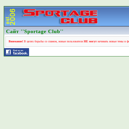
Сайт ''Sportage Club''
Внимание!
В целях борьбы со спамом, новые пользователи
НЕ могут
начинать новые темы в фо