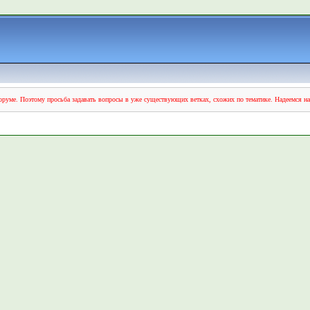
руме. Поэтому просьба задавать вопросы в уже существующих ветках, схожих по тематике. Надеемся н