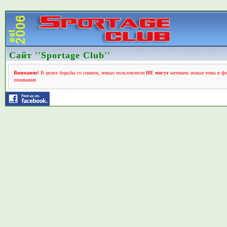
Сайт ''Sportage Club''
Внимание!
В целях борьбы со спамом, новые пользователи
НЕ могут
начинать новые темы в фо
понимание.