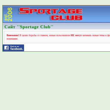
Сайт ''Sportage Club''
Внимание!
В целях борьбы со спамом, новые пользователи
НЕ могут
начинать новые темы в фо
понимание.