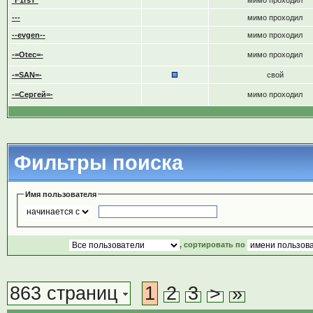
*F1rsT*
мимо проходил
---
мимо проходил
--evgen--
мимо проходил
-=Otec=-
мимо проходил
-=SAN=-
свой
-=Сергей=-
мимо проходил
Фильтры поиска
Имя пользователя
, сортировать по
863 страниц
1
2
3
>
»