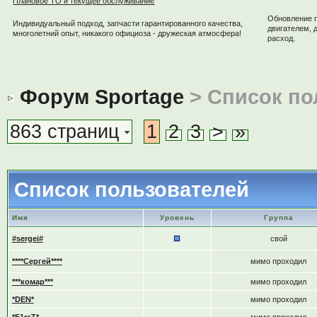
Плановое ТО и текущее обслуживание
Обновление 
Индивидуальный подход, запчасти гарантированного качества,
двигателем, 
многолетний опыт, никакого официоза - дружеская атмосфера!
расход.
Форум Sportage
> Список по
863 страниц
1
2
3
>
»
Список пользователей
Имя
Уровень
Группа
#sergei#
свой
****Сергей****
мимо проходил
***комар***
мимо проходил
*DEN*
мимо проходил