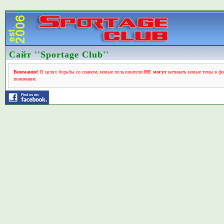
Сайт ''Sportage Club''
Внимание!
В целях борьбы со спамом, новые пользователи
НЕ могут
начинать новые темы в фо
понимание.