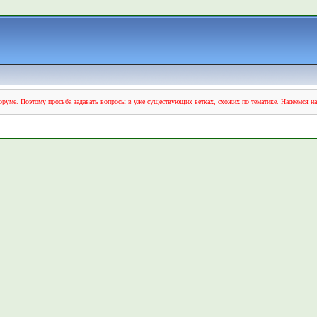
руме. Поэтому просьба задавать вопросы в уже существующих ветках, схожих по тематике. Надеемся н