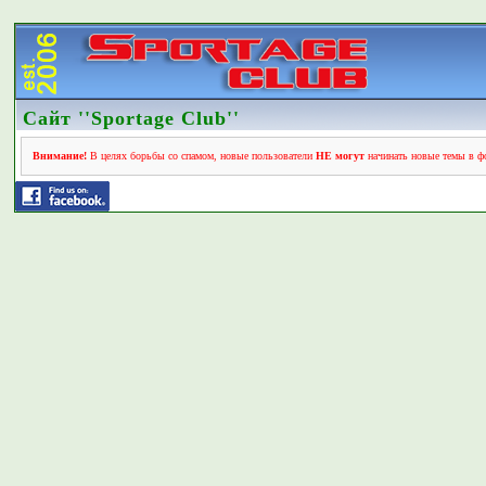
Сайт ''Sportage Club''
Внимание!
В целях борьбы со спамом, новые пользователи
НЕ могут
начинать новые темы в фо