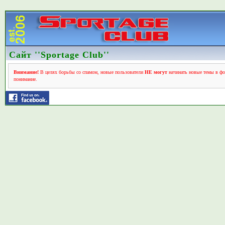
Сайт ''Sportage Club''
Внимание!
В целях борьбы со спамом, новые пользователи
НЕ могут
начинать новые темы в фо
понимание.