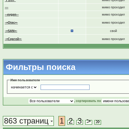
*F1rsT*
мимо проходил
---
мимо проходил
--evgen--
мимо проходил
-=Otec=-
мимо проходил
-=SAN=-
свой
-=Сергей=-
мимо проходил
Фильтры поиска
Имя пользователя
, сортировать по
863 страниц
1
2
3
>
»