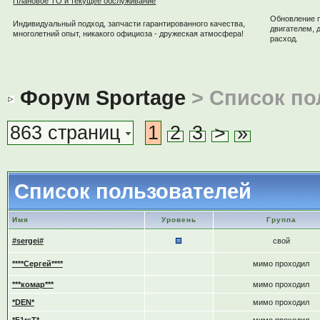
Плановое ТО и текущее обслуживание
Обновление 
Индивидуальный подход, запчасти гарантированного качества,
двигателем, 
многолетний опыт, никакого официоза - дружеская атмосфера!
расход.
Форум Sportage
> Список по
863 страниц
1
2
3
>
»
Список пользователей
Имя
Уровень
Группа
#sergei#
свой
****Сергей****
мимо проходил
***комар***
мимо проходил
*DEN*
мимо проходил