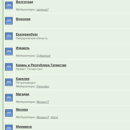
Волгоград
Модераторы:
samoxa7
Воронеж
Екатеринбург
Свердловская область
Израиль
Модераторы:
Субароид
Казань и Республика Татарстан
Привет Татарстан!
Карелия
Петрозаводск
Модераторы:
Petroskoi
Магадан
Модераторы:
МихаилТ
Москва
Модераторы:
МихаилТ
,
ghost
Мурманск