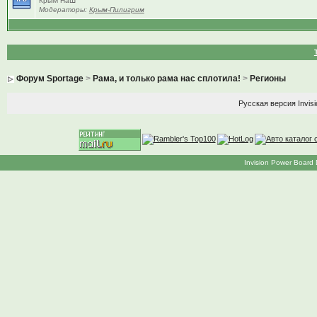
КрыМ НаШ
Модераторы:
Крым-Пилигрим
Форум Sportage
>
Рама, и только рама нас сплотила!
>
Регионы
Русская версия
Invis
Invision Power Board 