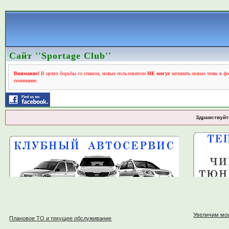
Сайт ''Sportage Club''
Внимание!
В целях борьбы со спамом, новые пользователи
НЕ могут
начинать новые темы в фо
понимание.
Здравствуйт
Увеличим мо
Плановое ТО и текущее обслуживание