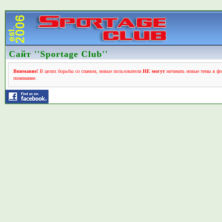
Сайт ''Sportage Club''
Внимание!
В целях борьбы со спамом, новые пользователи
НЕ могут
начинать новые темы в фо
понимание.