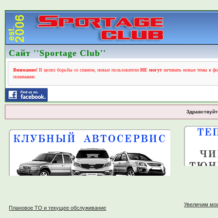
Сайт ''Sportage Club''
Внимание!
В целях борьбы со спамом, новые пользователи
НЕ могут
начинать новые темы в фо
понимание.
Здравствуйт
Увеличим мо
Плановое ТО и текущее обслуживание