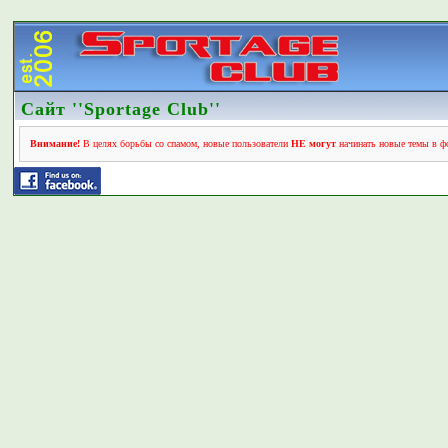
Сайт ''Sportage Club''
Внимание!
В целях борьбы со спамом, новые пользователи
НЕ могут
начинать новые темы в фо