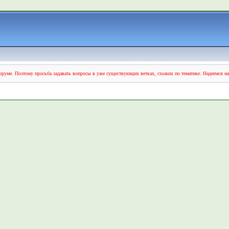
руме. Поэтому просьба задавать вопросы в уже существующих ветках, схожих по тематике. Надеемся н