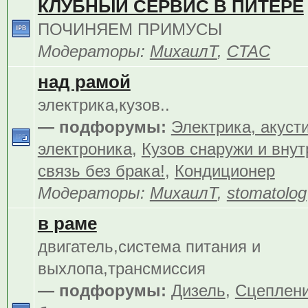
КЛУБНЫЙ СЕРВИС В ПИТЕРЕ
ПОЧИНЯЕМ ПРИМУСЫ
Модераторы:
МихаилТ
,
CTAC
над рамой
электрика,кузов..
— подфорумы:
Электрика, акуст
электроника
,
Кузов снаружи и внут
связь без брака!
,
Кондиционер
Модераторы:
МихаилТ
,
stomatolog
в раме
двигатель,система питания и
выхлопа,трансмиссия
— подфорумы:
Дизель
,
Сцеплен