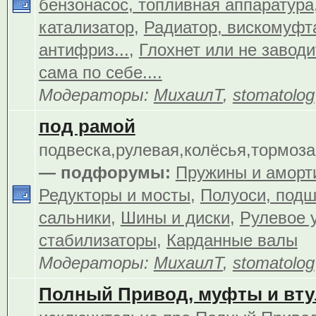
бензонасос, топливная аппаратура
катализатор
,
Радиатор, вискомуфта
антифриз...
,
Глохнет или не заводит
сама по себе....
Модераторы:
МихаилТ
,
stomatolog
под рамой
подвеска,рулевая,колёсья,тормоза.
— подфорумы:
Пружины и аморт
Редукторы и мосты
,
Полуоси, подш
сальники
,
Шины и диски
,
Рулевое 
стабилизаторы
,
Карданные валы
Модераторы:
МихаилТ
,
stomatolog
Полный Привод, муфты и вту