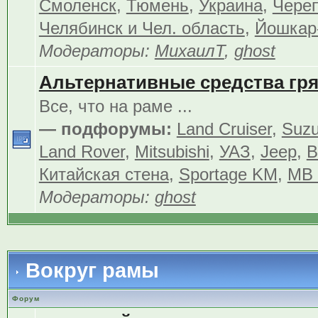
Смоленск
,
Тюмень
,
Украина
,
Чере
Челябинск и Чел. область
,
Йошкар
Модераторы:
МихаилТ
,
ghost
Альтернативные средства гр
Все, что на раме ...
— подфорумы:
Land Cruiser
,
Suzu
Land Rover
,
Mitsubishi
,
УАЗ
,
Jeep
,
В
Китайская стена
,
Sportage KM
,
MB 
Модераторы:
ghost
Вокруг рамы
Форум