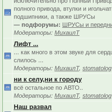
исключительно про Полный Приво
полного привода, втулки и игольча
подшипники, а также ШРУСы
— подфорумы:
ШРУСы и передни
Модераторы:
МихаилТ
Лифт ...
... как много в этом звуке для сер
слилось ...
Модераторы:
МихаилТ
,
stomatolog
ни к селу,ни к городу
всё остальное по АВТО..
Модераторы:
МихаилТ
,
stomatolog
Наш развал