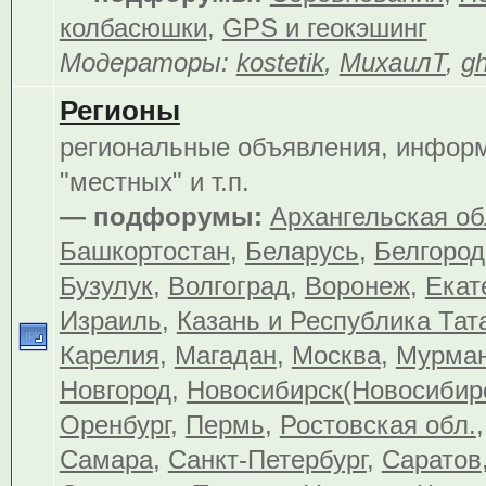
колбасюшки
,
GPS и геокэшинг
Модераторы:
kostetik
,
МихаилТ
,
gh
Регионы
региональные объявления, инфор
"местных" и т.п.
— подфорумы:
Архангельская об
Башкортостан
,
Беларусь
,
Белгород
Бузулук
,
Волгоград
,
Воронеж
,
Екат
Израиль
,
Казань и Республика Тат
Карелия
,
Магадан
,
Москва
,
Мурма
Новгород
,
Новосибирск(Новосибир
Оренбург
,
Пермь
,
Ростовская обл.
Самара
,
Санкт-Петербург
,
Саратов