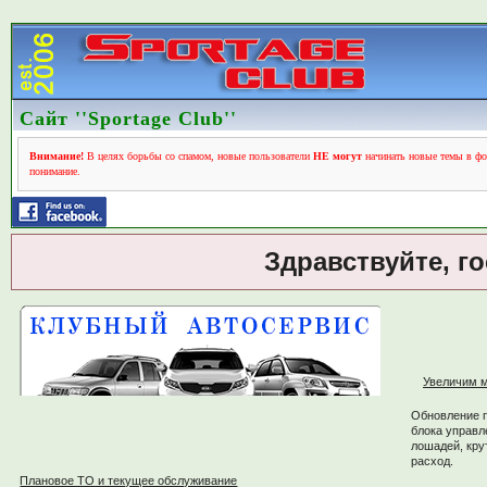
Сайт ''Sportage Club''
Внимание!
В целях борьбы со спамом, новые пользователи
НЕ могут
начинать новые темы в фо
понимание.
Здравствуйте, г
Увеличим м
Обновление 
блока управл
лошадей, кру
расход.
Плановое ТО и текущее обслуживание