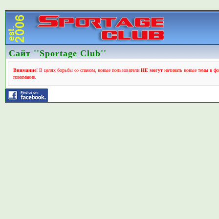
Сайт ''Sportage Club''
Внимание!
В целях борьбы со спамом, новые пользователи
НЕ могут
начинать новые темы в фо
понимание.