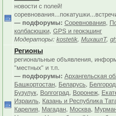
новости с полей!
соревнования...покатушки...встреч
— подфорумы:
Соревнования
,
По
колбасюшки
,
GPS и геокэшинг
Модераторы:
kostetik
,
МихаилТ
,
gh
Регионы
региональные объявления, инфор
"местных" и т.п.
— подфорумы:
Архангельская об
Башкортостан
,
Беларусь
,
Белгород
Бузулук
,
Волгоград
,
Воронеж
,
Екат
Израиль
,
Казань и Республика Тат
Карелия
,
Магадан
,
Москва
,
Мурма