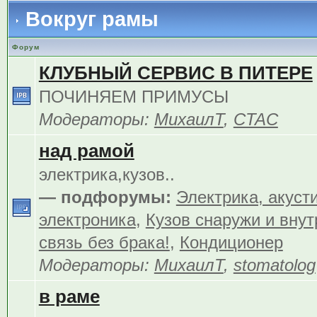
Вокруг рамы
Форум
КЛУБНЫЙ СЕРВИС В ПИТЕРЕ
ПОЧИНЯЕМ ПРИМУСЫ
Модераторы:
МихаилТ
,
CTAC
над рамой
электрика,кузов..
— подфорумы:
Электрика, акуст
электроника
,
Кузов снаружи и внут
связь без брака!
,
Кондиционер
Модераторы:
МихаилТ
,
stomatolog
в раме