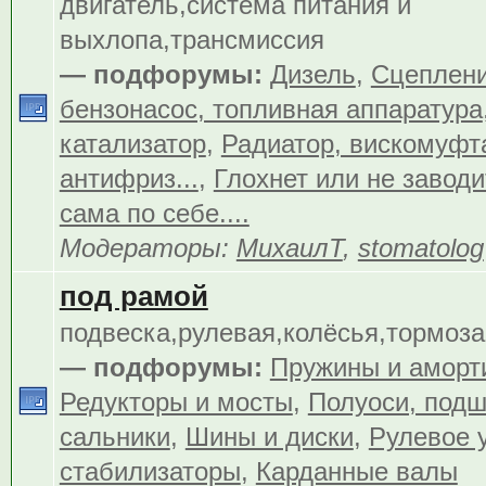
двигатель,система питания и
выхлопа,трансмиссия
— подфорумы:
Дизель
,
Сцеплен
бензонасос, топливная аппаратура
катализатор
,
Радиатор, вискомуфта
антифриз...
,
Глохнет или не заводит
сама по себе....
Модераторы:
МихаилТ
,
stomatolog
под рамой
подвеска,рулевая,колёсья,тормоза.
— подфорумы:
Пружины и аморт
Редукторы и мосты
,
Полуоси, подш
сальники
,
Шины и диски
,
Рулевое 
стабилизаторы
,
Карданные валы