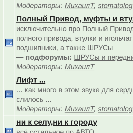
Модераторы:
МихаилТ
,
stomatolog
Полный Привод, муфты и вту
исключительно про Полный Приво
полного привода, втулки и игольча
подшипники, а также ШРУСы
— подфорумы:
ШРУСы и передни
Модераторы:
МихаилТ
Лифт ...
... как много в этом звуке для сер
слилось ...
Модераторы:
МихаилТ
,
stomatolog
ни к селу,ни к городу
всё остальное по АВТО..