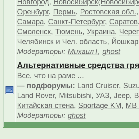
Новгород
,
Новосибирск(Новосибир
Оренбург
,
Пермь
,
Ростовская обл.
Самара
,
Санкт-Петербург
,
Саратов
Смоленск
,
Тюмень
,
Украина
,
Чере
Челябинск и Чел. область
,
Йошкар
Модераторы:
МихаилТ
,
ghost
Альтернативные средства гр
Все, что на раме ...
— подфорумы:
Land Cruiser
,
Suzu
Land Rover
,
Mitsubishi
,
УАЗ
,
Jeep
,
В
Китайская стена
,
Sportage KM
,
MB 
Модераторы:
ghost