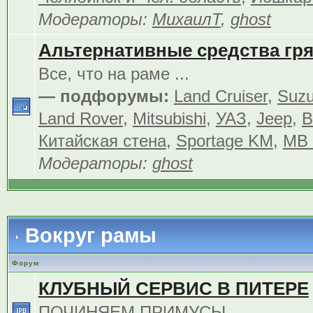
Модераторы:
МихаилТ
,
ghost
Альтернативные средства гр
Все, что на раме ...
— подфорумы:
Land Cruiser
,
Suzu
Land Rover
,
Mitsubishi
,
УАЗ
,
Jeep
,
В
Китайская стена
,
Sportage KM
,
MB 
Модераторы:
ghost
Вокруг рамы
Форум
КЛУБНЫЙ СЕРВИС В ПИТЕРЕ
ПОЧИНЯЕМ ПРИМУСЫ