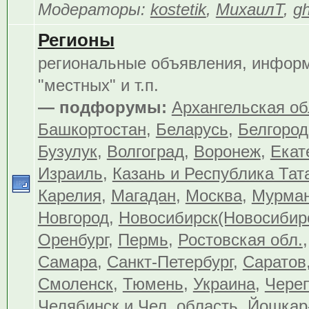
Модераторы:
kostetik
,
МихаилТ
,
gh
Регионы
региональные объявления, инфор
"местных" и т.п.
— подфорумы:
Архангельская об
Башкортостан
,
Беларусь
,
Белгород
Бузулук
,
Волгоград
,
Воронеж
,
Екат
Израиль
,
Казань и Республика Тат
Карелия
,
Магадан
,
Москва
,
Мурма
Новгород
,
Новосибирск(Новосибир
Оренбург
,
Пермь
,
Ростовская обл.
Самара
,
Санкт-Петербург
,
Саратов
Смоленск
,
Тюмень
,
Украина
,
Чере
Челябинск и Чел. область
,
Йошкар