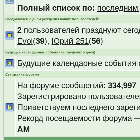
Полный список по:
последним
Поздравляем с днем рождения наших пользователей:
2
пользователей празднуют сего
Evol
(
39
),
Юрий 251
(
56
)
Будущие календарные события (в пределах 5 дней)
Будущие календарные события 
Статистика форума
На форуме сообщений:
334,997
Зарегистрировано пользователе
Приветствуем последнего зарег
Рекорд посещаемости форума 
AM