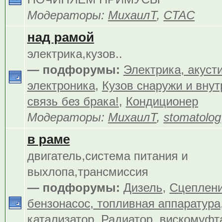
Модераторы:
МихаилТ
,
CTAC
над рамой
электрика,кузов..
— подфорумы:
Электрика, акуст
электроника
,
Кузов снаружи и внут
связь без брака!
,
Кондиционер
Модераторы:
МихаилТ
,
stomatolog
в раме
двигатель,система питания и
выхлопа,трансмиссия
— подфорумы:
Дизель
,
Сцеплен
бензонасос, топливная аппаратура
катализатор
,
Радиатор, вискомуфта