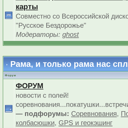
карты
Совместно со Всероссийской диск
"Русское Бездорожье"
Модераторы:
ghost
Рама, и только рама нас сп
Форум
ФОРУМ
новости с полей!
соревнования...покатушки...встреч
— подфорумы:
Соревнования
,
По
колбасюшки
,
GPS и геокэшинг