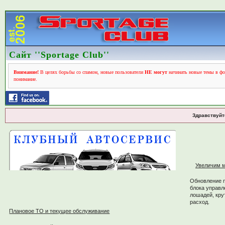
Сайт ''Sportage Club''
Внимание!
В целях борьбы со спамом, новые пользователи
НЕ могут
начинать новые темы в фо
понимание.
Здравствуйт
Увеличим м
Обновление 
блока управл
лошадей, кру
расход.
Плановое ТО и текущее обслуживание