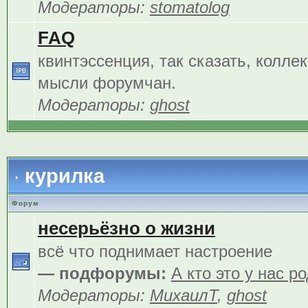
Модераторы:
stomatolog
FAQ
квинтэссенция, так сказать, колле
мысли форумчан.
Модераторы:
ghost
курилка
Форум
несерьёзно о жизни
всё что поднимает настроение
— подфорумы:
А кто это у нас р
Модераторы:
МихаилТ
,
ghost