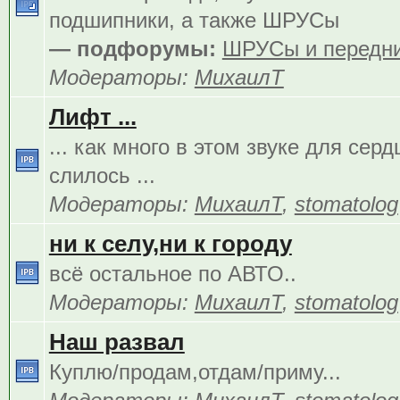
подшипники, а также ШРУСы
— подфорумы:
ШРУСы и передни
Модераторы:
МихаилТ
Лифт ...
... как много в этом звуке для сер
слилось ...
Модераторы:
МихаилТ
,
stomatolog
ни к селу,ни к городу
всё остальное по АВТО..
Модераторы:
МихаилТ
,
stomatolog
Наш развал
Куплю/продам,отдам/приму...