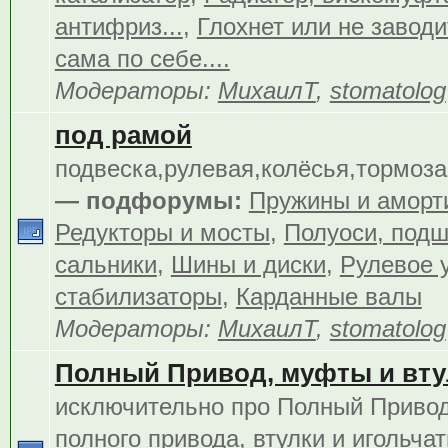
антифриз...
,
Глохнет или не заводит
сама по себе....
Модераторы:
МихаилТ
,
stomatolog
под рамой
подвеска,рулевая,колёсья,тормоза.
— подфорумы:
Пружины и аморт
Редукторы и мосты
,
Полуоси, подш
сальники
,
Шины и диски
,
Рулевое 
стабилизаторы
,
Карданные валы
Модераторы:
МихаилТ
,
stomatolog
Полный Привод, муфты и вту
исключительно про Полный Приво
полного привода, втулки и игольча