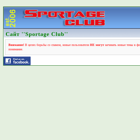
Сайт ''Sportage Club''
Внимание!
В целях борьбы со спамом, новые пользователи
НЕ могут
начинать новые темы в фо
понимание.