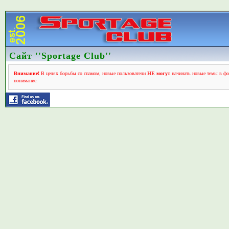
Сайт ''Sportage Club''
Внимание!
В целях борьбы со спамом, новые пользователи
НЕ могут
начинать новые темы в фо
понимание.