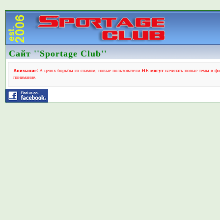
Сайт ''Sportage Club''
Внимание!
В целях борьбы со спамом, новые пользователи
НЕ могут
начинать новые темы в фо
понимание.