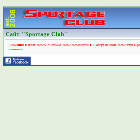
Сайт ''Sportage Club''
Внимание!
В целях борьбы со спамом, новые пользователи
НЕ могут
начинать новые темы в фо
понимание.