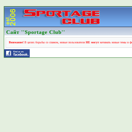
Сайт ''Sportage Club''
Внимание!
В целях борьбы со спамом, новые пользователи
НЕ могут
начинать новые темы в фо