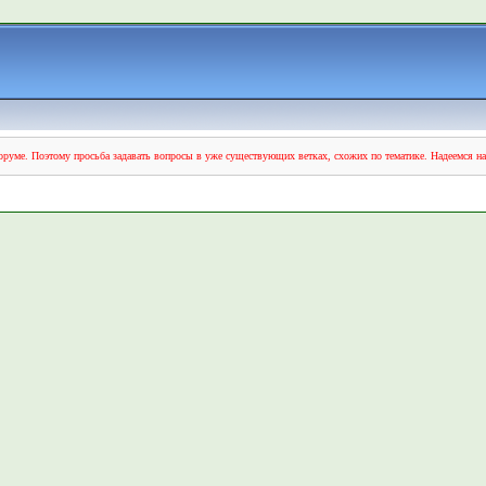
руме. Поэтому просьба задавать вопросы в уже существующих ветках, схожих по тематике. Надеемся н