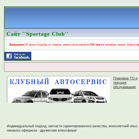
Сайт ''Sportage Club''
Внимание!
В целях борьбы со спамом, новые пользователи
НЕ могут
начинать новые темы в фо
Плановое ТО и
текущее
обслуживание
Индивидуальный подход, запчасти гарантированного качества, многолетний опыт,
никакого официоза - дружеская атмосфера!