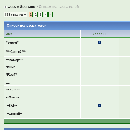
Форум Sportage
> Список пользователей
863 страниц
1
2
3
>
»
Список пользователей
Имя
Уровень
#sergei#
****Сергей****
***комар***
*DEN*
*F1rsT*
---
--evgen--
-=Otec=-
-=SAN=-
-=Сергей=-