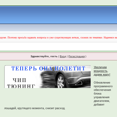
руме. Поэтому просьба задавать вопросы в уже существующих ветках, схожих по тематике. Надеемся н
Здравствуйте, гость
(
Вход
|
Регистрация
)
Увеличим
мощность,
дадим жару!
Обновление
программного
обеспечения
блока
управления
двигателем,
добавит
лошадей, крутящего момента, снизит расход.