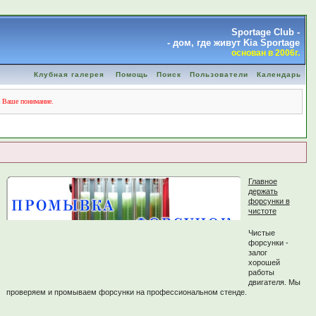
Sportage Club -
- дом, где живут Kia Sportage
основан в 2006г.
Клубная галерея
Помощь
Поиск
Пользователи
Календарь
а Ваше понимание.
Главное
держать
форсунки в
чистоте
Чистые
форсунки -
залог
хорошей
работы
двигателя. Мы
проверяем и промываем форсунки на профессиональном стенде.