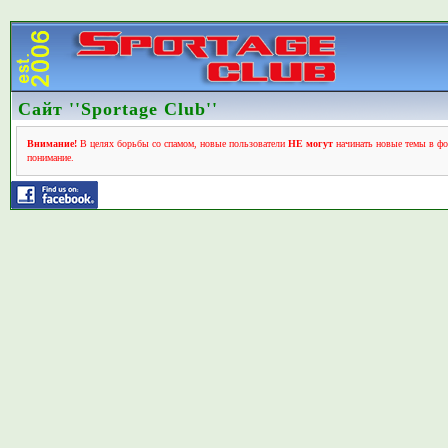
Сайт ''Sportage Club''
Внимание!
В целях борьбы со спамом, новые пользователи
НЕ могут
начинать новые темы в фо
понимание.