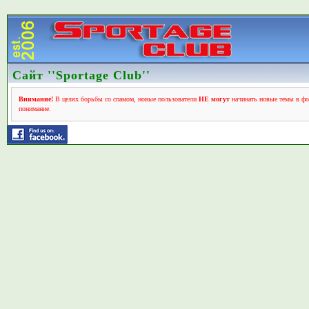
Сайт ''Sportage Club''
Внимание!
В целях борьбы со спамом, новые пользователи
НЕ могут
начинать новые темы в фо
понимание.