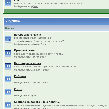
квинтэссенция, так сказать, коллективной мысли форумчан.
Модераторы:
ghost
курилка
Форум
несерьёзно о жизни
всё что поднимает настроение
— подфорумы:
А кто это у нас родился!?
Модераторы:
МихаилТ
,
ghost
Правовой угол
обсуждения законов, законности и прав...
Модераторы:
Toncar
,
ghost
Разговоры за жизнь
Флуд и флейм о жизни, проблемах бытия и около того....
Модераторы:
МихаилТ
,
ghost
Рыбалка
Модераторы:
МихаилТ
,
ghost
Охота
Модераторы:
ghost
Sportage на дороге и вне дорог ...
отчеты и впечатления о дальних (и не очень) путешествиях, походах, поездках.
Модераторы:
МихаилТ
,
ghost