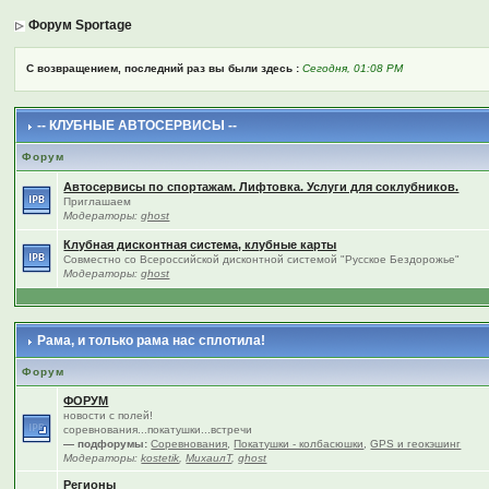
Форум Sportage
С возвращением, последний раз вы были здесь :
Сегодня, 01:08 PM
-- КЛУБНЫЕ АВТОСЕРВИСЫ --
Форум
Автосервисы по спортажам. Лифтовка. Услуги для соклубников.
Приглашаем
Модераторы:
ghost
Клубная дисконтная система, клубные карты
Совместно со Всероссийской дисконтной системой "Русское Бездорожье"
Модераторы:
ghost
Рама, и только рама нас сплотила!
Форум
ФОРУМ
новости с полей!
соревнования...покатушки...встречи
— подфорумы:
Соревнования
,
Покатушки - колбасюшки
,
GPS и геокэшинг
Модераторы:
kostetik
,
МихаилТ
,
ghost
Регионы