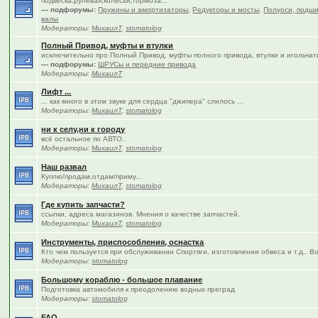
подвеска,рулевая,колёсья,тормоза...
— подфорумы:
Пружины и амортизаторы
,
Редукторы и мосты
,
Полуоси, подши
валы
Модераторы:
МихаилТ
,
stomatolog
Полный Привод, муфты и втулки
исключительно про Полный Привод, муфты полного привода, втулки и игольча
— подфорумы:
ШРУСы и передние привода
Модераторы:
МихаилТ
Лифт ...
... как много в этом звуке для сердца "джипера" слилось ...
Модераторы:
МихаилТ
,
stomatolog
ни к селу,ни к городу
всё остальное по АВТО..
Модераторы:
МихаилТ
,
stomatolog
Наш развал
Куплю/продам,отдам/приму...
Модераторы:
МихаилТ
,
stomatolog
Где купить запчасти?
ссылки, адреса магазинов. Мнения о качестве запчастей.
Модераторы:
МихаилТ
,
stomatolog
Инструменты, приспособления, оснастка
Кто чем пользуется при обслуживании Спортяги, изготовлении обвеса и т.д.. В
Модераторы:
stomatolog
Большому кораблю - большое плавание
Подготовка автомобиля к преодолению водных преград
Модераторы:
stomatolog
FAQ