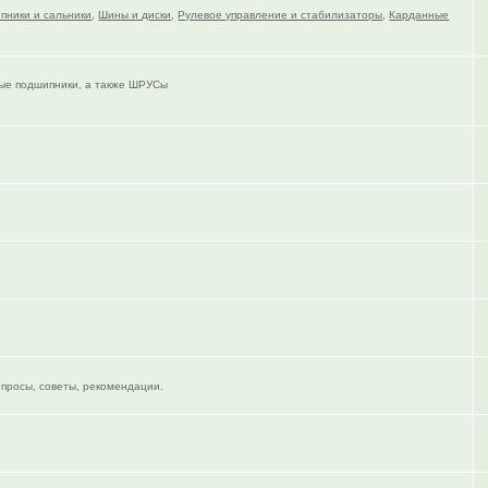
пники и сальники
,
Шины и диски
,
Рулевое управление и стабилизаторы
,
Карданные
тые подшипники, а также ШРУСы
опросы, советы, рекомендации.