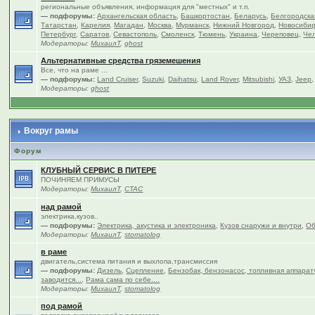
региональные объявления, информация для "местных" и т.п.
— подфорумы:
Архангельская область
,
Башкортостан
,
Беларусь
,
Белгородска
Татарстан
,
Карелия
,
Магадан
,
Москва
,
Мурманск
,
Нижний Новгород
,
Новосибир
Петербург
,
Саратов
,
Севастополь
,
Смоленск
,
Тюмень
,
Украина
,
Череповец
,
Чел
Модераторы:
МихаилТ
,
ghost
Альтернативные средства гряземешения
Все, что на раме ...
— подфорумы:
Land Cruiser
,
Suzuki
,
Daihatsu
,
Land Rover
,
Mitsubishi
,
УАЗ
,
Jeep
Модераторы:
ghost
Вокруг рамы
Форум
КЛУБНЫЙ СЕРВИС В ПИТЕРЕ
ПОЧИНЯЕМ ПРИМУСЫ
Модераторы:
МихаилТ
,
CTAC
над рамой
электрика,кузов..
— подфорумы:
Электрика, акустика и электроника
,
Кузов снаружи и внутри
,
Об
Модераторы:
МихаилТ
,
stomatolog
в раме
двигатель,система питания и выхлопа,трансмиссия
— подфорумы:
Дизель
,
Сцепление
,
Бензобак, бензонасос, топливная аппарат
заводится...
,
Рама сама по себе....
Модераторы:
МихаилТ
,
stomatolog
под рамой