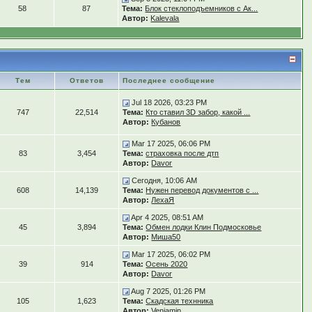
58
87
Тема:
Блок стеклоподъемников с Ак...
Автор:
Kalevala
Тем
Ответов
Последнее сообщение
Jul 18 2026, 03:23 PM
747
22,514
Тема:
Кто ставил 3D забор, какой ...
Автор:
Кубанов
Mar 17 2025, 06:06 PM
83
3,454
Тема:
страховка после дтп
Автор:
Davor
Сегодня, 10:06 AM
608
14,139
Тема:
Нужен перевод документов с ...
Автор:
ЛехаЯ
Apr 4 2025, 08:51 AM
45
3,894
Тема:
Обмен лодки Клин Подмосковье
Автор:
Миша50
Mar 17 2025, 06:02 PM
39
914
Тема:
Осень 2020
Автор:
Davor
Aug 7 2025, 01:26 PM
105
1,623
Тема:
Скадская технника
Автор:
Veniamin