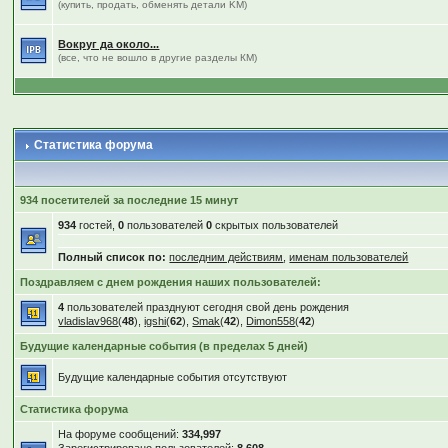
(купить, продать, обменять детали KM)
Вокруг да около...
(все, что не вошло в другие разделы КМ)
Статистика форума
934 посетителей за последние 15 минут
934
гостей,
0
пользователей
0
скрытых пользователей
Полный список по:
последним действиям
,
именам пользователей
Поздравляем с днем рождения наших пользователей:
4
пользователей празднуют сегодня свой день рождения
vladislav968
(
48
),
igshi
(
62
),
Smak
(
42
),
Dimon558
(
42
)
Будущие календарные события (в пределах 5 дней)
Будущие календарные события отсутствуют
Статистика форума
На форуме сообщений:
334,997