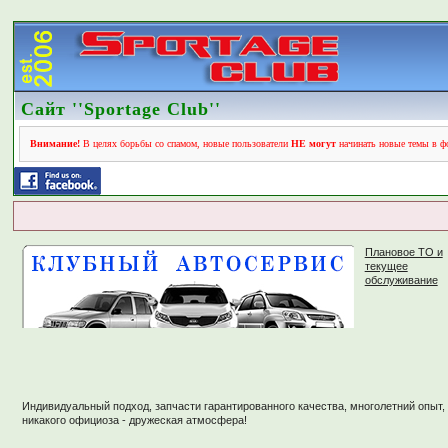
Сайт ''Sportage Club''
Внимание!
В целях борьбы со спамом, новые пользователи
НЕ могут
начинать новые темы в фо
Плановое ТО и
текущее
обслуживание
Индивидуальный подход, запчасти гарантированного качества, многолетний опыт,
никакого официоза - дружеская атмосфера!