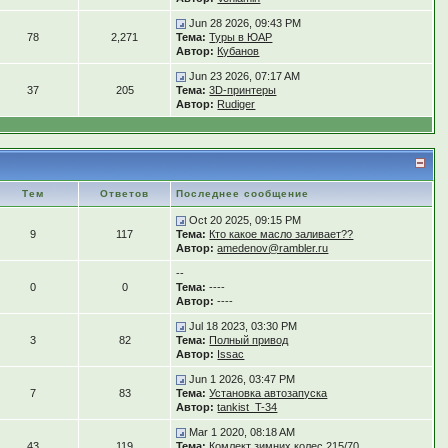
Jun 28 2026, 09:43 PM
78
2,271
Тема:
Туры в ЮАР
Автор:
Кубанов
Jun 23 2026, 07:17 AM
37
205
Тема:
3D-принтеры
Автор:
Rudiger
Тем
Ответов
Последнее сообщение
Oct 20 2025, 09:15 PM
9
117
Тема:
Кто какое масло заливает??
Автор:
amedenov@rambler.ru
--
0
0
Тема:
----
Автор:
----
Jul 18 2023, 03:30 PM
3
82
Тема:
Полный привод
Автор:
Issac
Jun 1 2026, 03:47 PM
7
83
Тема:
Установка автозапуска
Автор:
tankist_T-34
Mar 1 2020, 08:18 AM
43
119
Тема:
Комлект зимних колес 215/70...