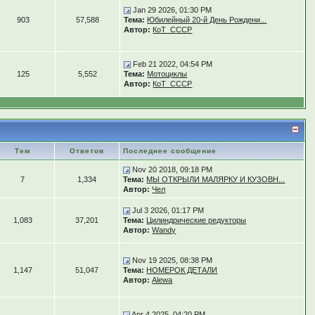
Jan 29 2026, 01:30 PM
903
57,588
Тема:
Юбилейный 20-й День Рождени...
Автор:
КоТ_СССР
Feb 21 2022, 04:54 PM
125
5,552
Тема:
Мотоциклы
Автор:
КоТ_СССР
Тем
Ответов
Последнее сообщение
Nov 20 2018, 09:18 PM
7
1,334
Тема:
МЫ ОТКРЫЛИ МАЛЯРКУ И КУЗОВН...
Автор:
Чел
Jul 3 2026, 01:17 PM
1,083
37,201
Тема:
Цилиндрические редукторы
Автор:
Wandy
Nov 19 2025, 08:38 PM
1,147
51,047
Тема:
НОМЕРОК ДЕТАЛИ
Автор:
Alewa
Apr 4 2025, 04:20 PM