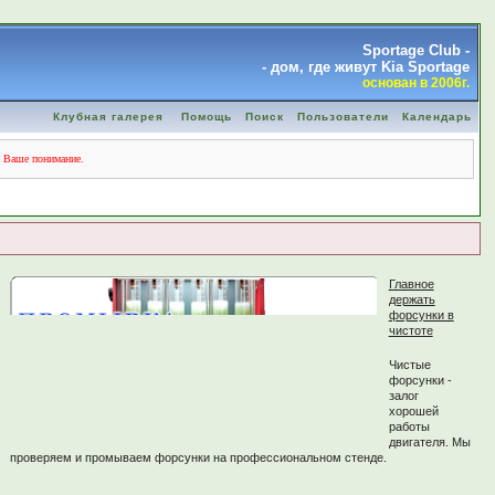
Sportage Club -
- дом, где живут Kia Sportage
основан в 2006г.
Клубная галерея
Помощь
Поиск
Пользователи
Календарь
а Ваше понимание.
Главное
держать
форсунки в
чистоте
Чистые
форсунки -
залог
хорошей
работы
двигателя. Мы
проверяем и промываем форсунки на профессиональном стенде.