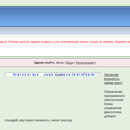
руме. Поэтому просьба задавать вопросы в уже существующих ветках, схожих по тематике. Надеемся н
Здравствуйте, гость
(
Вход
|
Регистрация
)
Увеличим
мощность,
дадим жару!
Обновление
программного
обеспечения
блока
управления
двигателем,
добавит
лошадей, крутящего момента, снизит расход.