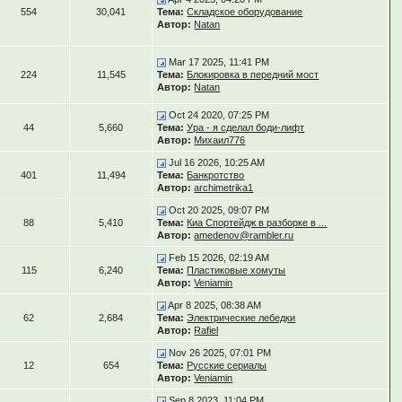
554
30,041
Тема:
Складское оборудование
Автор:
Natan
Mar 17 2025, 11:41 PM
224
11,545
Тема:
Блокировка в передний мост
Автор:
Natan
Oct 24 2020, 07:25 PM
44
5,660
Тема:
Ура - я сделал боди-лифт
Автор:
Михаил776
Jul 16 2026, 10:25 AM
401
11,494
Тема:
Банкротство
Автор:
archimetrika1
Oct 20 2025, 09:07 PM
88
5,410
Тема:
Киа Спортейдж в разборке в ...
Автор:
amedenov@rambler.ru
Feb 15 2026, 02:19 AM
115
6,240
Тема:
Пластиковые хомуты
Автор:
Veniamin
Apr 8 2025, 08:38 AM
62
2,684
Тема:
Электрические лебедки
Автор:
Rafiel
Nov 26 2025, 07:01 PM
12
654
Тема:
Русские сериалы
Автор:
Veniamin
Sep 8 2023, 11:04 PM