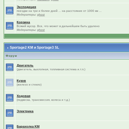
Экспедиция
поездки на три и более дней ... на расстояние от 1000 км ...
Модераторы:
ghost
Корзина
Всякий мусор. Все, что может в дальнейшем быть удалено
Модераторы:
ghost
Sportage2 KM и Sportage3 SL
Форум
Двигатель
(двигатель, выхлопная, топливная система и.т.п.)
Кузов
(железо и стекло)
Ходовая
(подвеска, трансмиссия, колеса и т.д.)
Электрика
Барахолка KM