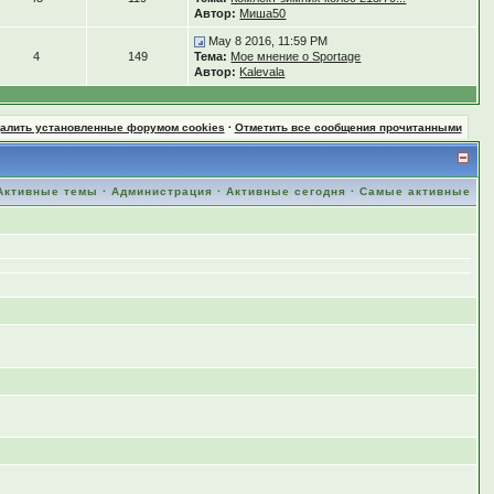
Автор:
Миша50
May 8 2016, 11:59 PM
4
149
Тема:
Мое мнение о Sportage
Автор:
Kalevala
далить установленные форумом cookies
·
Отметить все сообщения прочитанными
Активные темы
·
Администрация
·
Активные сегодня
·
Самые активные