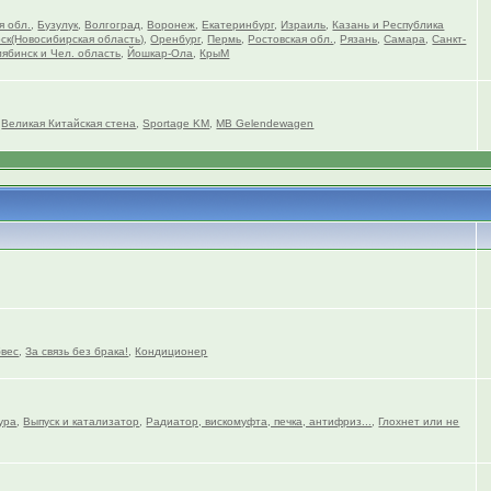
я обл.
,
Бузулук
,
Волгоград
,
Воронеж
,
Екатеринбург
,
Израиль
,
Казань и Республика
ск(Новосибирская область)
,
Оренбург
,
Пермь
,
Ростовская обл.
,
Рязань
,
Самара
,
Санкт-
ябинск и Чел. область
,
Йошкар-Ола
,
КрыМ
,
Великая Китайская стена
,
Sportage KM
,
MB Gelendewagen
вес
,
За связь без брака!
,
Кондиционер
ура
,
Выпуск и катализатор
,
Радиатор, вискомуфта, печка, антифриз...
,
Глохнет или не