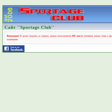
Сайт ''Sportage Club''
Внимание!
В целях борьбы со спамом, новые пользователи
НЕ могут
начинать новые темы в фо
понимание.