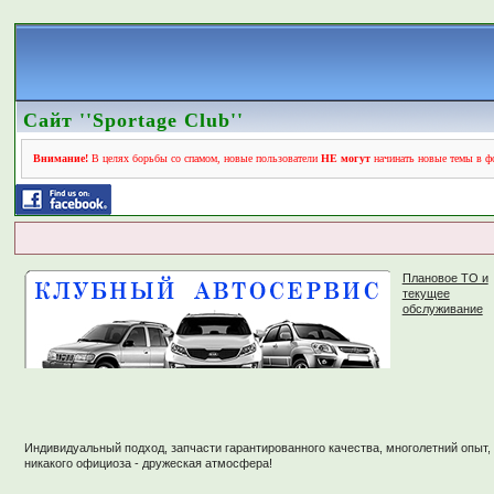
Сайт ''Sportage Club''
Внимание!
В целях борьбы со спамом, новые пользователи
НЕ могут
начинать новые темы в фо
Плановое ТО и
текущее
обслуживание
Индивидуальный подход, запчасти гарантированного качества, многолетний опыт,
никакого официоза - дружеская атмосфера!