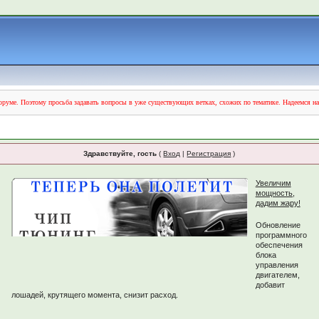
руме. Поэтому просьба задавать вопросы в уже существующих ветках, схожих по тематике. Надеемся н
Здравствуйте, гость
(
Вход
|
Регистрация
)
Увеличим
мощность,
дадим жару!
Обновление
программного
обеспечения
блока
управления
двигателем,
добавит
лошадей, крутящего момента, снизит расход.