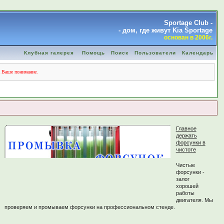
Sportage Club -
- дом, где живут Kia Sportage
основан в 2006г.
Клубная галерея
Помощь
Поиск
Пользователи
Календарь
а Ваше понимание.
Главное
держать
форсунки в
чистоте
Чистые
форсунки -
залог
хорошей
работы
двигателя. Мы
проверяем и промываем форсунки на профессиональном стенде.