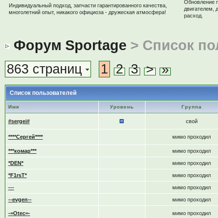
Обновление 
Индивидуальный подход, запчасти гарантированного качества,
двигателем, 
многолетний опыт, никакого официоза - дружеская атмосфера!
расход.
Форум Sportage
> Список по
863 страниц
1
2
3
>
»
Список пользователей
Имя
Уровень
Группа
#sergei#
свой
****Сергей****
мимо проходил
***комар***
мимо проходил
*DEN*
мимо проходил
*F1rsT*
мимо проходил
---
мимо проходил
--evgen--
мимо проходил
-=Otec=-
мимо проходил