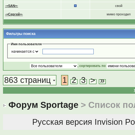
-=SAN=-
свой
-=Сергей=-
мимо проходил
Фильтры поиска
Имя пользователя
, сортировать по
863 страниц
1
2
3
>
»
Форум Sportage
> Список по
Русская версия
Invision P