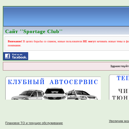
Сайт ''Sportage Club''
Внимание!
В целях борьбы со спамом, новые пользователи
НЕ могут
начинать новые темы в фо
понимание.
Здравствуйт
Увеличим мо
Плановое ТО и текущее обслуживание