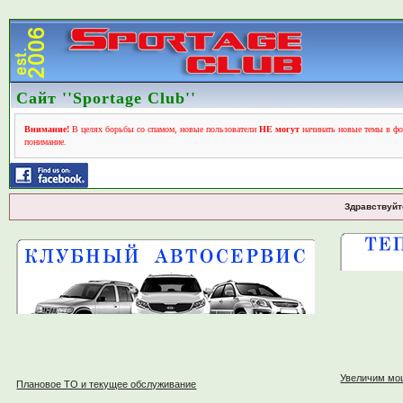
Сайт ''Sportage Club''
Внимание!
В целях борьбы со спамом, новые пользователи
НЕ могут
начинать новые темы в фо
понимание.
Здравствуйт
Увеличим мо
Плановое ТО и текущее обслуживание