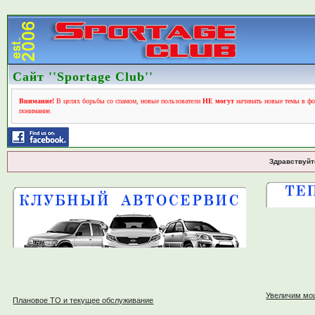
Сайт ''Sportage Club''
Внимание!
В целях борьбы со спамом, новые пользователи
НЕ могут
начинать новые темы в фо
понимание.
Здравствуйт
Увеличим мо
Плановое ТО и текущее обслуживание