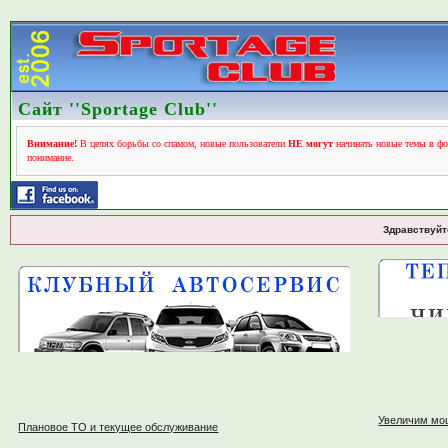
Сайт ''Sportage Club''
Внимание!
В целях борьбы со спамом, новые пользователи
НЕ могут
начинать новые темы в фо
понимание.
Здравствуйт
Увеличим мо
Плановое ТО и текущее обслуживание