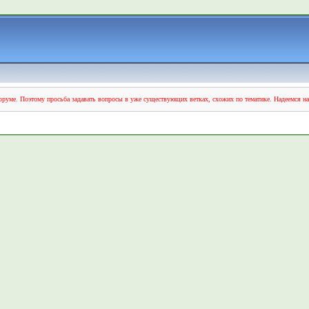
руме. Поэтому просьба задавать вопросы в уже существующих ветках, схожих по тематике. Надеемся н