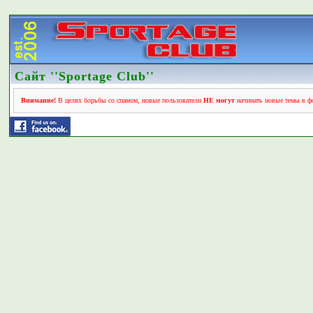
Сайт ''Sportage Club''
Внимание!
В целях борьбы со спамом, новые пользователи
НЕ могут
начинать новые темы в фо