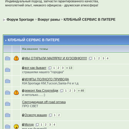
Индивидуальный подход, запчасти гарантированного качества,
многолетний опыт, никакого официоза - дружеская атмосфера!
Форум Sportage
>
Вокруг рамы
>
КЛУБНЫЙ СЕРВИС В ПИТЕРЕ
КЛУБНЫЙ СЕРВИС В ПИТЕРЕ
Название темы
МЫ ОТКРЫЛИ МАЛЯРКУ И КУЗОВНЮ!!!!!!
1
2
3
4
вот как бывает
1
2
3
» 13
страшилки нашего "городка"
МУФТЫ ПОЛНОГО ПРИВОДА
KIA Sportage KM,Tucson,Santa-Fe и т.д
ремонт Киа Спортейдж
1
2
3
» 46
и нетолько......:)
Светодиодная off-road оптика
ПРО СВЕТ
Осмотр машин
1
2
Мотор
1
2
3
4
вот как бывает!!!