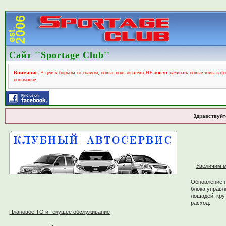
Сайт ''Sportage Club''
Внимание!
В целях борьбы со спамом, новые пользователи
НЕ могут
начинать новые темы в фо
понимание.
Здравствуйт
Увеличим м
Обновление 
блока управл
лошадей, кру
расход.
Плановое ТО и текущее обслуживание