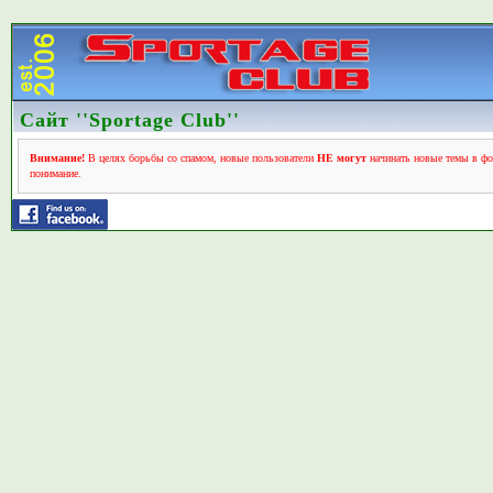
Сайт ''Sportage Club''
Внимание!
В целях борьбы со спамом, новые пользователи
НЕ могут
начинать новые темы в фо
понимание.