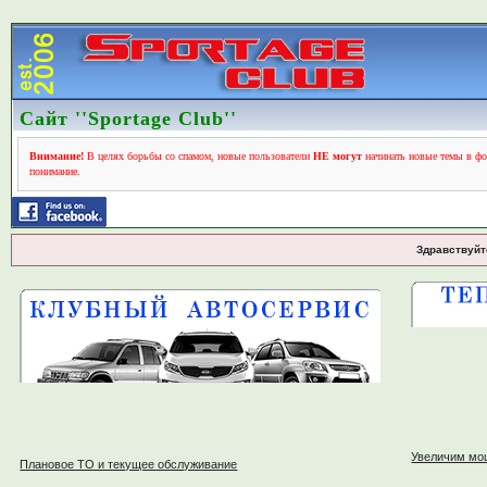
Сайт ''Sportage Club''
Внимание!
В целях борьбы со спамом, новые пользователи
НЕ могут
начинать новые темы в фо
понимание.
Здравствуйт
Увеличим мо
Плановое ТО и текущее обслуживание