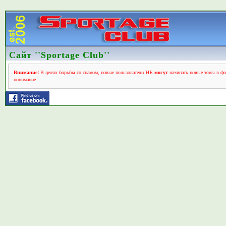
Сайт ''Sportage Club''
Внимание!
В целях борьбы со спамом, новые пользователи
НЕ могут
начинать новые темы в фо
понимание.