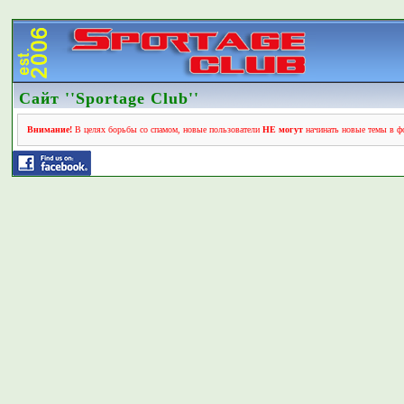
Сайт ''Sportage Club''
Внимание!
В целях борьбы со спамом, новые пользователи
НЕ могут
начинать новые темы в фо