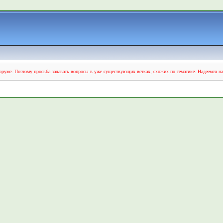
руме. Поэтому просьба задавать вопросы в уже существующих ветках, схожих по тематике. Надеемся н