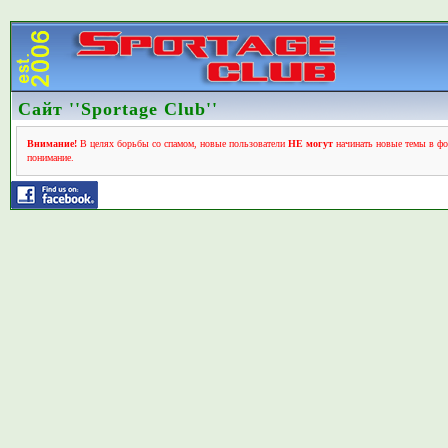
Сайт ''Sportage Club''
Внимание!
В целях борьбы со спамом, новые пользователи
НЕ могут
начинать новые темы в фо
понимание.