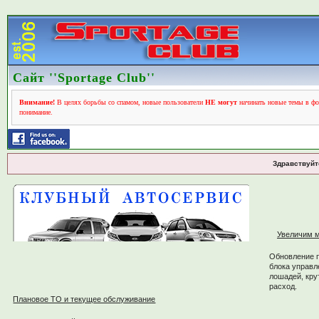
Сайт ''Sportage Club''
Внимание!
В целях борьбы со спамом, новые пользователи
НЕ могут
начинать новые темы в фо
понимание.
Здравствуйт
Увеличим м
Обновление 
блока управл
лошадей, кру
расход.
Плановое ТО и текущее обслуживание