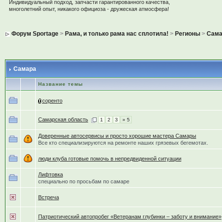
Индивидуальный подход, запчасти гарантированного качества,
многолетний опыт, никакого официоза - дружеская атмосфера!
Форум Sportage
>
Рама, и только рама нас сплотила!
>
Регионы
>
Сама
Самара
Название темы
соренто
Самарская область
1
2
3
» 5
Доверенные автосервисы и просто хорошие мастера Самары
Все кто специализируются на ремонте наших грязевых бегемотах.
люди клуба готовые помочь в непредвиденной ситуации
Лифтовка
специально по просьбам по самаре
Встреча
Патриотический автопробег «Ветеранам глубинки – заботу и внимание»