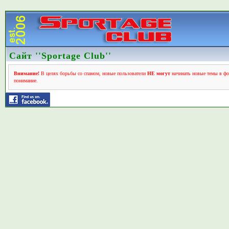
Сайт ''Sportage Club''
Внимание!
В целях борьбы со спамом, новые пользователи
НЕ могут
начинать новые темы в фо
понимание.