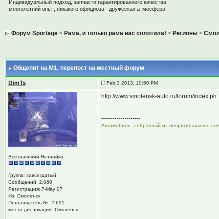
Индивидуальный подход, запчасти гарантированного качества,
многолетний опыт, никакого официоза - дружеская атмосфера!
Форум Sportage
>
Рама, и только рама нас сплотила!
>
Регионы
>
Смол
Общепит на М1
, перепост на местный форум
DimTs
Feb 3 2013, 10:50 PM
http://www.smolensk-auto.ru/forum/index.ph
--------------------
Автомобиль , собранный из неоригинальных запч
Всезнающий Незнайка
Группа: завсегдатый
Сообщений: 2,060
Регистрация: 7-May 07
Из: Смоленск
Пользователь №: 2,691
место дислокации: Смоленск