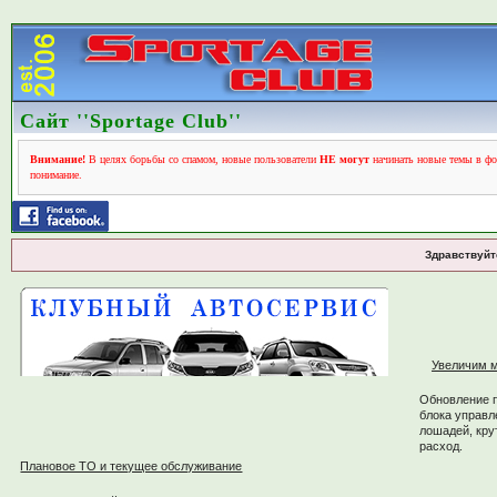
Сайт ''Sportage Club''
Внимание!
В целях борьбы со спамом, новые пользователи
НЕ могут
начинать новые темы в фо
понимание.
Здравствуйт
Увеличим м
Обновление 
блока управл
лошадей, кру
расход.
Плановое ТО и текущее обслуживание