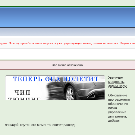
руме. Поэтому просьба задавать вопросы в уже существующих ветках, схожих по тематике. Надеемся н
Это меню отключено
Увеличим
мощность,
дадим жару!
Обновление
программного
обеспечения
блока
управления
двигателем,
добавит
лошадей, крутящего момента, снизит расход.