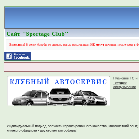
Сайт ''Sportage Club''
Внимание!
В целях борьбы со спамом, новые пользователи
НЕ могут
начинать новые темы в фо
Плановое ТО и
текущее
обслуживание
Индивидуальный подход, запчасти гарантированного качества, многолетний опыт,
никакого официоза - дружеская атмосфера!