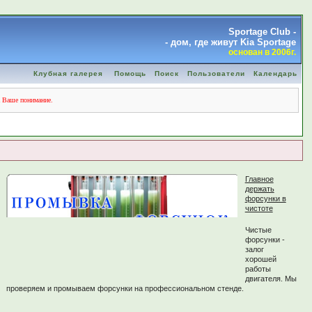
Sportage Club -
- дом, где живут Kia Sportage
основан в 2006г.
Клубная галерея
Помощь
Поиск
Пользователи
Календарь
а Ваше понимание.
Главное
держать
форсунки в
чистоте
Чистые
форсунки -
залог
хорошей
работы
двигателя. Мы
проверяем и промываем форсунки на профессиональном стенде.