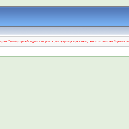
руме. Поэтому просьба задавать вопросы в уже существующих ветках, схожих по тематике. Надеемся н