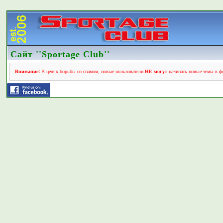
Сайт ''Sportage Club''
Внимание!
В целях борьбы со спамом, новые пользователи
НЕ могут
начинать новые темы в фо