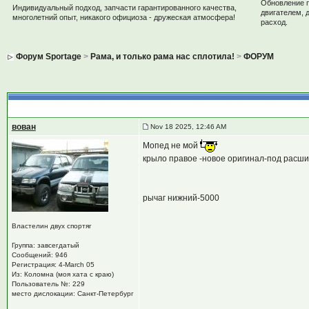
Обновление 
Индивидуальный подход, запчасти гарантированного качества,
двигателем, 
многолетний опыт, никакого официоза - дружеская атмосфера!
расход.
Форум Sportage
>
Рама, и только рама нас сплотила!
>
ФОРУМ
запчасти спб-новое
, крыло правое-рычаги нижние
вован
Nov 18 2025, 12:46 AM
Мопед не мой
крыло правое -новое оригинал-под расш
рычаг нижний-5000
Властелин двух спортяг
Группа: завсегдатый
Сообщений: 946
Регистрация: 4-March 05
Из: Коломна (моя хата с краю)
Пользователь №: 229
место дислокации: Санкт-Петербург