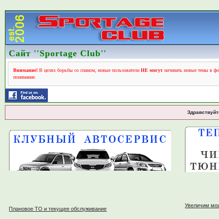
Сайт ''Sportage Club''
Внимание!
В целях борьбы со спамом, новые пользователи
НЕ могут
начинать новые темы в фо
понимание.
Здравствуйт
Увеличим мо
Плановое ТО и текущее обслуживание