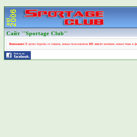
Сайт ''Sportage Club''
Внимание!
В целях борьбы со спамом, новые пользователи
НЕ могут
начинать новые темы в фо