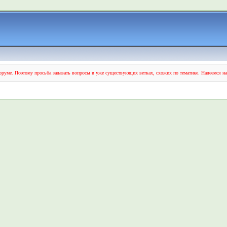
руме. Поэтому просьба задавать вопросы в уже существующих ветках, схожих по тематике. Надеемся н