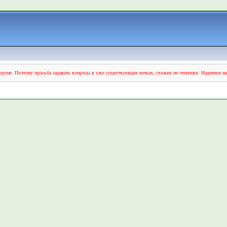
руме. Поэтому просьба задавать вопросы в уже существующих ветках, схожих по тематике. Надеемся н