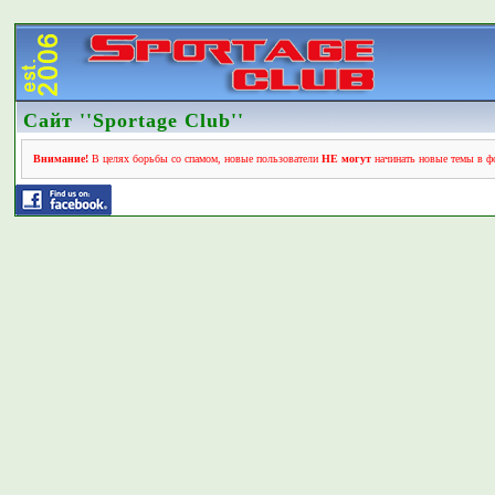
Сайт ''Sportage Club''
Внимание!
В целях борьбы со спамом, новые пользователи
НЕ могут
начинать новые темы в фо